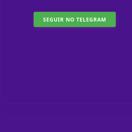
SEGUIR NO TELEGRAM