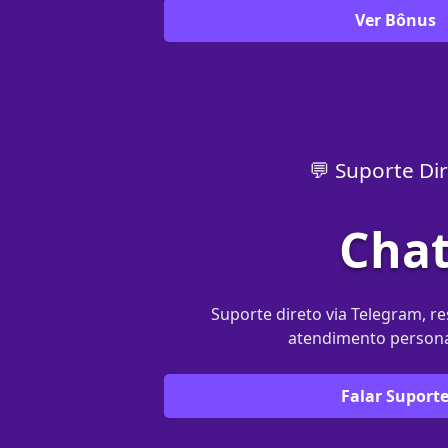
Ver Bônus
💬 Suporte Di
Cha
Suporte direto via Telegram, r
atendimento persona
Falar Suport