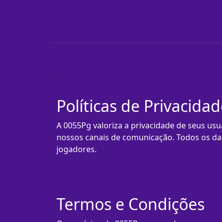
Políticas de Privacida
A 0055Pg valoriza a privacidade de seus us
nossos canais de comunicação. Todos os dad
jogadores.
Termos e Condições