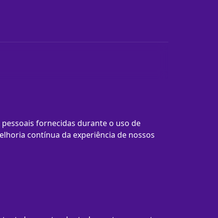
 pessoais fornecidas durante o uso de
elhoria contínua da experiência de nossos