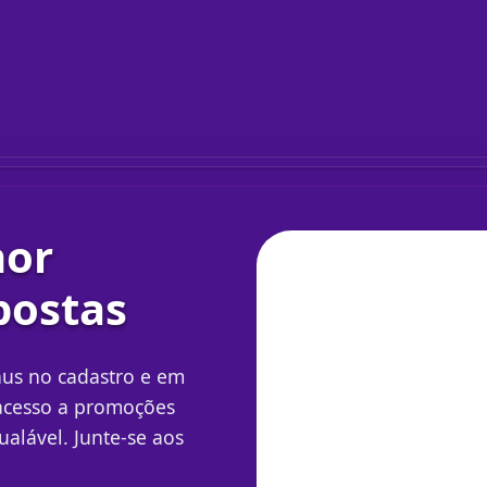
hor
postas
us no cadastro e em
acesso a promoções
ualável. Junte-se aos