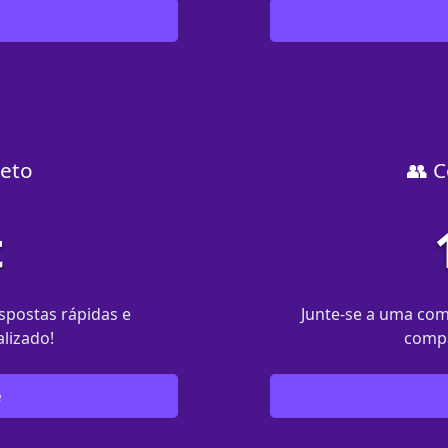
reto
👥 
t
espostas rápidas e
Junte-se a uma com
lizado!
compa
e