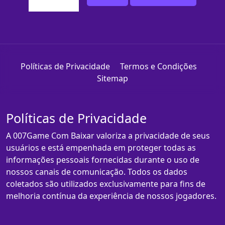
Políticas de Privacidade
Termos e Condições
Sitemap
Políticas de Privacidade
A 007Game Com Baixar valoriza a privacidade de seus
usuários e está empenhada em proteger todas as
informações pessoais fornecidas durante o uso de
nossos canais de comunicação. Todos os dados
coletados são utilizados exclusivamente para fins de
melhoria contínua da experiência de nossos jogadores.