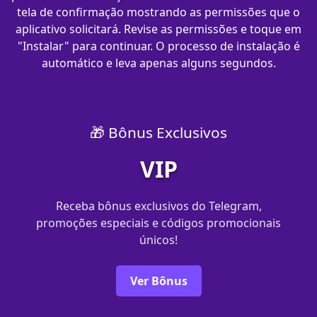
tela de confirmação mostrando as permissões que o
aplicativo solicitará. Revise as permissões e toque em
"Instalar" para continuar. O processo de instalação é
automático e leva apenas alguns segundos.
🎁 Bônus Exclusivos
VIP
Receba bônus exclusivos do Telegram,
promoções especiais e códigos promocionais
únicos!
Ver Bônus