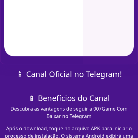
📱 Canal Oficial no Telegram!
📱 Benefícios do Canal
Descubra as vantagens de seguir a 007Game Com
Baixar no Telegram
Após o download, toque no arquivo APK para iniciar o
processo de instalação. O sistema Android exibirá uma