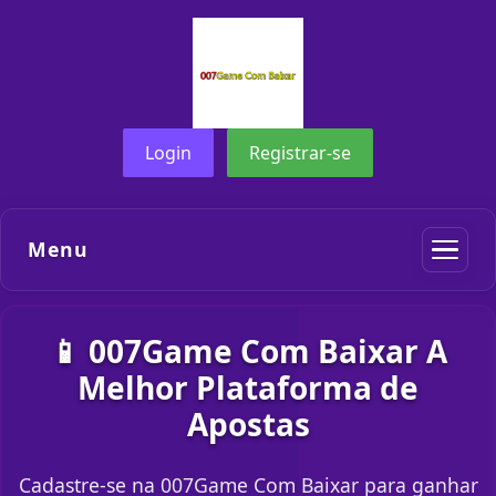
Login
Registrar-se
Menu
📱 007Game Com Baixar A
Melhor Plataforma de
Apostas
Cadastre-se na 007Game Com Baixar para ganhar