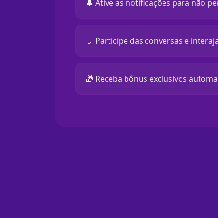
🔔 Ative as notificações para não p
💬 Participe das conversas e interaj
🎁 Receba bônus exclusivos autom