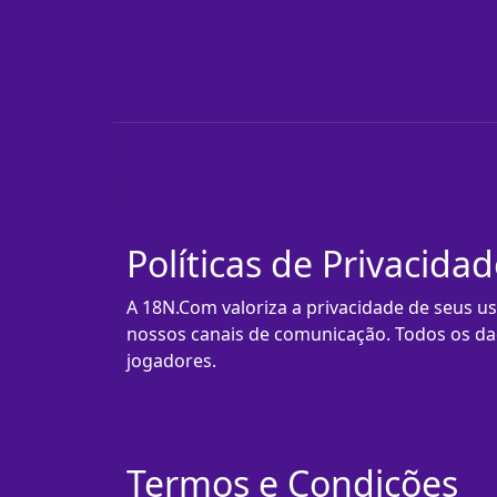
Políticas de Privacida
A 18N.Com valoriza a privacidade de seus 
nossos canais de comunicação. Todos os dad
jogadores.
Termos e Condições