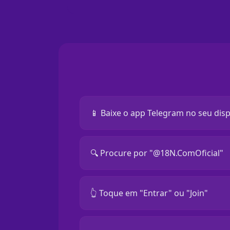
📱 Baixe o app Telegram no seu disp
🔍 Procure por "@18N.ComOficial"
👆 Toque em "Entrar" ou "Join"