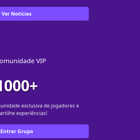
Ver Notícias
Comunidade VIP
1000+
unidade exclusiva de jogadores e
rtilhe experiências!
Entrar Grupo