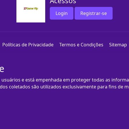
Acessos
Login
Registrar-se
Políticas de Privacidade
Termos e Condições
Sitemap
de
us usuários e está empenhada em proteger todas as informa
os coletados são utilizados exclusivamente para fins de m