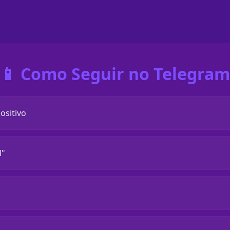
📱 Como Seguir no Telegram
ositivo
l"