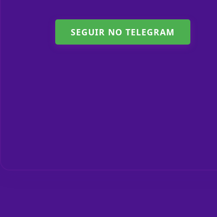
SEGUIR NO TELEGRAM