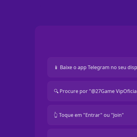
📱 Baixe o app Telegram no seu disp
🔍 Procure por "@27Game VipOficia
👆 Toque em "Entrar" ou "Join"