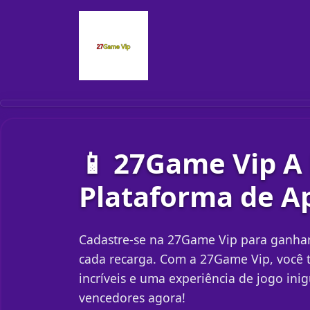
📱 27Game Vip A
Plataforma de A
Cadastre-se na 27Game Vip para ganha
cada recarga. Com a 27Game Vip, você
incríveis e uma experiência de jogo inig
vencedores agora!