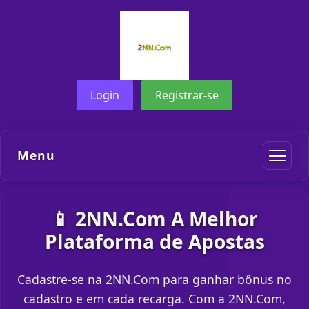
Login
Registrar-se
Menu
📱 2NN.Com A Melhor
Plataforma de Apostas
Cadastre-se na 2NN.Com para ganhar bônus no
cadastro e em cada recarga. Com a 2NN.Com,