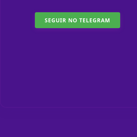
SEGUIR NO TELEGRAM