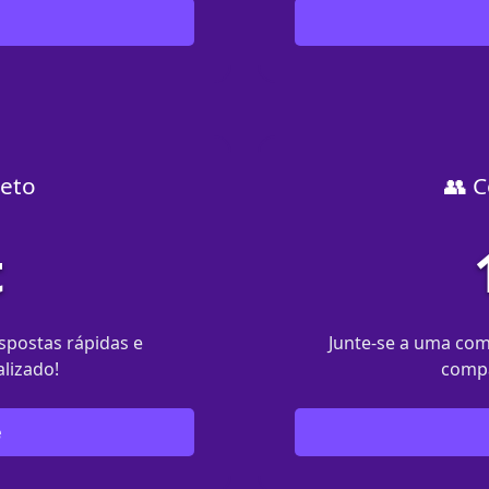
reto
👥 
t
espostas rápidas e
Junte-se a uma com
lizado!
compa
e