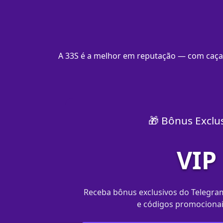
A 33S é a melhor em reputação — com caça-n
🎁 Bônus Exclu
VIP
Receba bônus exclusivos do Telegra
e códigos promocionai