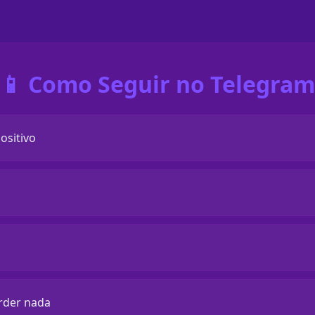
📱 Como Seguir no Telegram
ositivo
erder nada