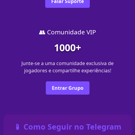
Falar Suporte
👥 Comunidade VIP
1000+
Junte-se a uma comunidade exclusiva de
jogadores e compartilhe experiências!
Entrar Grupo
📱 Como Seguir no Telegram