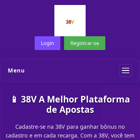
Login
Registrar-se
Menu
📱 38V A Melhor Plataforma
de Apostas
Cadastre-se na 38V para ganhar bônus no
cadastro e em cada recarga. Com a 38V, você tem