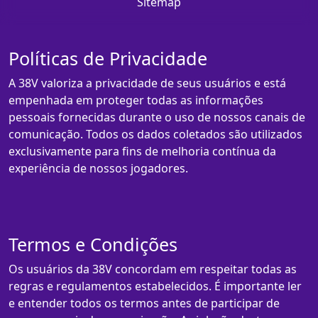
Sitemap
Políticas de Privacidade
A 38V valoriza a privacidade de seus usuários e está
empenhada em proteger todas as informações
pessoais fornecidas durante o uso de nossos canais de
comunicação. Todos os dados coletados são utilizados
exclusivamente para fins de melhoria contínua da
experiência de nossos jogadores.
Termos e Condições
Os usuários da 38V concordam em respeitar todas as
regras e regulamentos estabelecidos. É importante ler
e entender todos os termos antes de participar de