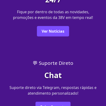
Fique por dentro de todas as novidades,
promoções e eventos da 38V em tempo real!
Ver Notícias
💬 Suporte Direto
Chat
Suporte direto via Telegram, respostas rápidas e
atendimento personalizado!