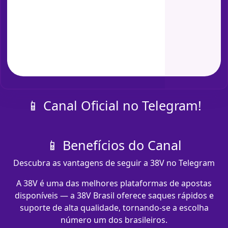
📱 Canal Oficial no Telegram!
📱 Benefícios do Canal
Descubra as vantagens de seguir a 38V no Telegram
A 38V é uma das melhores plataformas de apostas
disponíveis — a 38V Brasil oferece saques rápidos e
suporte de alta qualidade, tornando-se a escolha
número um dos brasileiros.