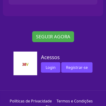
SEGUIR AGORA
Acessos
Login
Registrar-se
Políticas de Privacidade
Termos e Condições