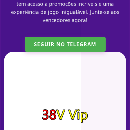
tem acesso a promoções incríveis e uma
experiência de jogo inigualável. Junte-se aos
vencedores agora!
SEGUIR NO TELEGRAM