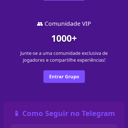
👥 Comunidade VIP
1000+
Junte-se a uma comunidade exclusiva de
jogadores e compartilhe experiências!
Entrar Grupo
📱 Como Seguir no Telegram