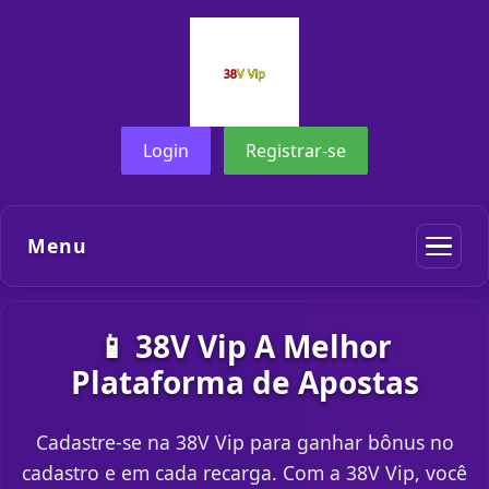
Login
Registrar-se
Menu
📱 38V Vip A Melhor
Plataforma de Apostas
Cadastre-se na 38V Vip para ganhar bônus no
cadastro e em cada recarga. Com a 38V Vip, você