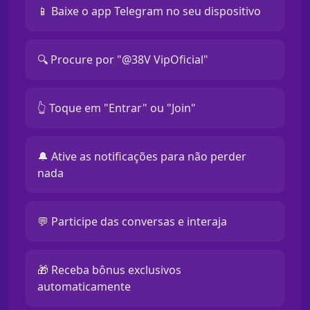
📱 Baixe o app Telegram no seu dispositivo
🔍 Procure por "@38V VipOficial"
👆 Toque em "Entrar" ou "Join"
🔔 Ative as notificações para não perder
nada
💬 Participe das conversas e interaja
🎁 Receba bônus exclusivos
automaticamente