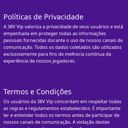
Políticas de Privacidade
A 38V Vip valoriza a privacidade de seus usuários e está
empenhada em proteger todas as informações
pessoais fornecidas durante o uso de nossos canais de
comunicação. Todos os dados coletados são utilizados
exclusivamente para fins de melhoria contínua da
experiência de nossos jogadores.
Termos e Condições
Os usuários da 38V Vip concordam em respeitar todas
as regras e regulamentos estabelecidos. É importante
ler e entender todos os termos antes de participar de
nossos canais de comunicação. A violação destes