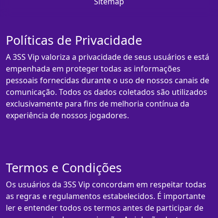
Sitemap
Políticas de Privacidade
A 3SS Vip valoriza a privacidade de seus usuários e está
empenhada em proteger todas as informações
pessoais fornecidas durante o uso de nossos canais de
comunicação. Todos os dados coletados são utilizados
exclusivamente para fins de melhoria contínua da
experiência de nossos jogadores.
Termos e Condições
Os usuários da 3SS Vip concordam em respeitar todas
as regras e regulamentos estabelecidos. É importante
ler e entender todos os termos antes de participar de