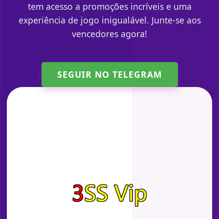
tem acesso a promoções incríveis e uma
experiência de jogo inigualável. Junte-se aos
vencedores agora!
SEGUIR NO TELEGRAM