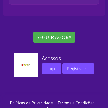
SEGUIR AGORA
Acessos
Login
Registrar-se
Políticas de Privacidade
Termos e Condições