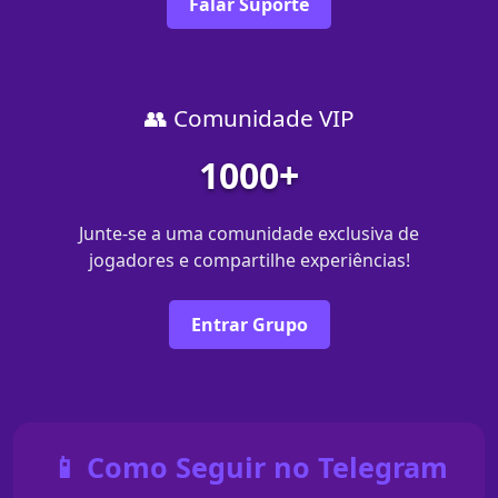
Falar Suporte
👥 Comunidade VIP
1000+
Junte-se a uma comunidade exclusiva de
jogadores e compartilhe experiências!
Entrar Grupo
📱 Como Seguir no Telegram