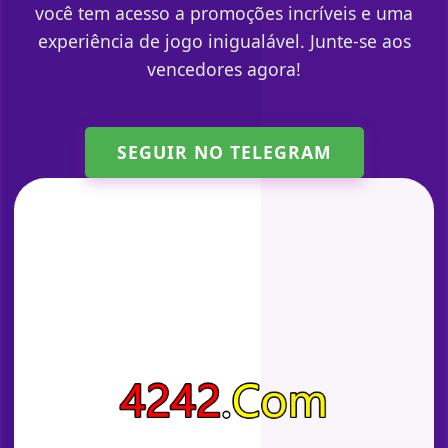
você tem acesso a promoções incríveis e uma
experiência de jogo inigualável. Junte-se aos
vencedores agora!
SEGUIR NO TELEGRAM