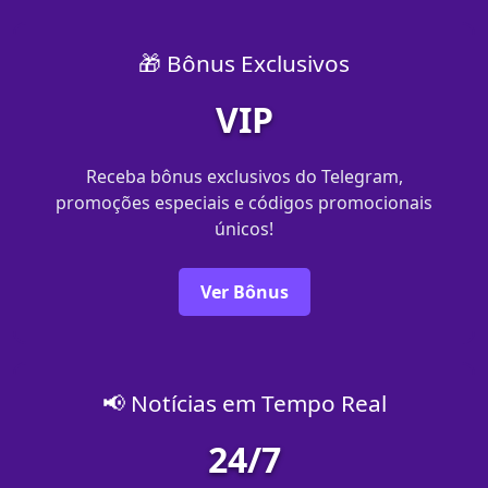
🎁 Bônus Exclusivos
VIP
Receba bônus exclusivos do Telegram,
promoções especiais e códigos promocionais
únicos!
Ver Bônus
📢 Notícias em Tempo Real
24/7