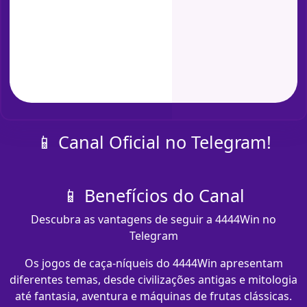
📱 Canal Oficial no Telegram!
📱 Benefícios do Canal
Descubra as vantagens de seguir a 4444Win no
Telegram
Os jogos de caça-níqueis do 4444Win apresentam
diferentes temas, desde civilizações antigas e mitologia
até fantasia, aventura e máquinas de frutas clássicas.