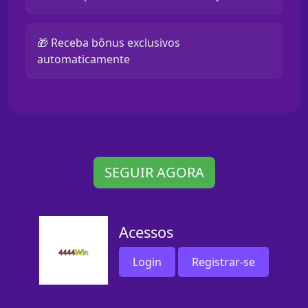
🎁 Receba bônus exclusivos
automaticamente
SEGUIR AGORA
Acessos
Login
Registrar-se