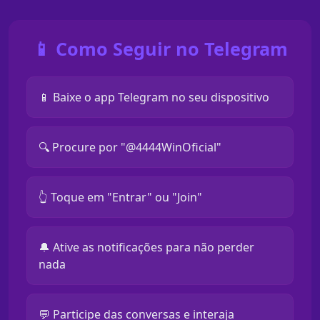
📱 Como Seguir no Telegram
📱 Baixe o app Telegram no seu dispositivo
🔍 Procure por "@4444WinOficial"
👆 Toque em "Entrar" ou "Join"
🔔 Ative as notificações para não perder
nada
💬 Participe das conversas e interaja