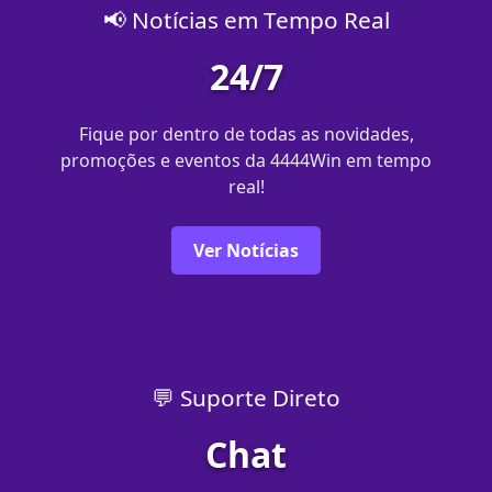
📢 Notícias em Tempo Real
24/7
Fique por dentro de todas as novidades,
promoções e eventos da 4444Win em tempo
real!
Ver Notícias
💬 Suporte Direto
Chat