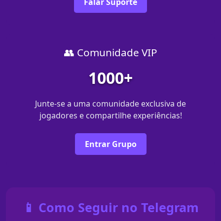
Falar Suporte
👥 Comunidade VIP
1000+
Junte-se a uma comunidade exclusiva de
jogadores e compartilhe experiências!
Entrar Grupo
📱 Como Seguir no Telegram