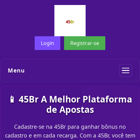
Login
Registrar-se
Menu
📱 45Br A Melhor Plataforma
de Apostas
Cadastre-se na 45Br para ganhar bônus no
cadastro e em cada recarga. Com a 45Br, você tem