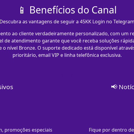
📱 Benefícios do Canal
Descubra as vantagens de seguir a 45KK Login no Telegra
mento ao cliente verdadeiramente personalizado, com um r
ível de atendimento garante que você receba soluções rápi
o nível Bronze. O suporte dedicado está disponível através 
prioritário, email VIP e linha telefônica exclusiva.
sivos
📢 Notí
m, promoções especiais
Fique por dentro d