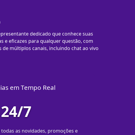
m
epresentante dedicado que conhece suas
das e eficazes para qualquer questão, com
de múltiplos canais, incluindo chat ao vivo
cias em Tempo Real
24/7
e todas as novidades, promoções e