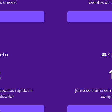
s únicos!
eventos da 
reto
👥 
t
espostas rápidas e
Junte-se a uma com
lizado!
compa
e