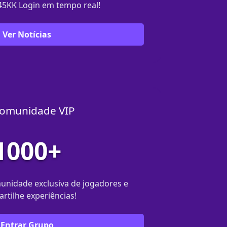
45KK Login em tempo real!
Ver Notícias
Comunidade VIP
1000+
unidade exclusiva de jogadores e
rtilhe experiências!
Entrar Grupo