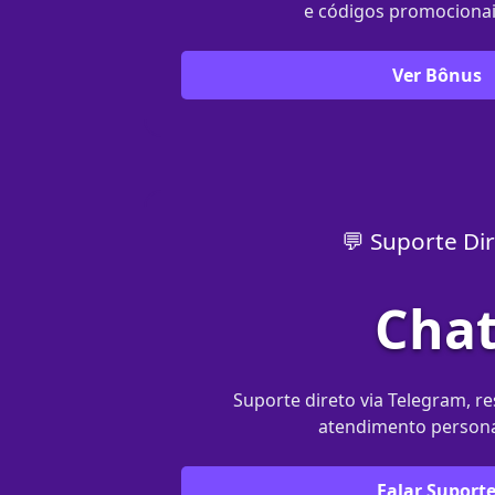
e códigos promocionai
Ver Bônus
💬 Suporte Di
Cha
Suporte direto via Telegram, r
atendimento persona
Falar Suport