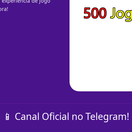
 experiência de jogo
ora!
📱 Canal Oficial no Telegram!