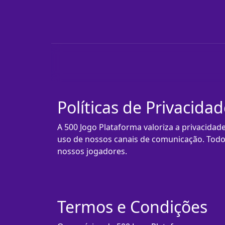
Políticas de Privacida
A 500 Jogo Plataforma valoriza a privacida
uso de nossos canais de comunicação. Todos
nossos jogadores.
Termos e Condições