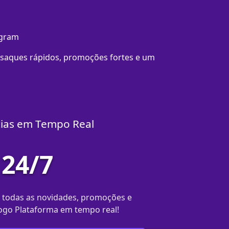
egram
e saques rápidos, promoções fortes e um
cias em Tempo Real
24/7
e todas as novidades, promoções e
Jogo Plataforma em tempo real!