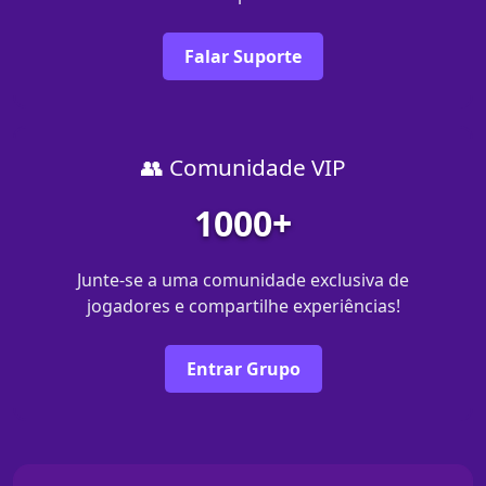
Falar Suporte
👥 Comunidade VIP
1000+
Junte-se a uma comunidade exclusiva de
jogadores e compartilhe experiências!
Entrar Grupo