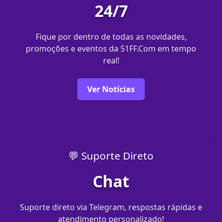
24/7
Fique por dentro de todas as novidades,
promoções e eventos da 51FF.Com em tempo
real!
Ver Notícias
💬 Suporte Direto
Chat
Suporte direto via Telegram, respostas rápidas e
atendimento personalizado!