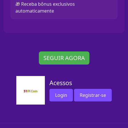
🎁 Receba bônus exclusivos
automaticamente
SEGUIR AGORA
Acessos
Login
Registrar-se