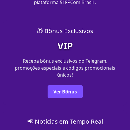
plataforma 51FF.Com Brasil .
🎁 Bônus Exclusivos
VIP
Receba bônus exclusivos do Telegram,
promoções especiais e códigos promocionais
únicos!
Ver Bônus
📢 Notícias em Tempo Real