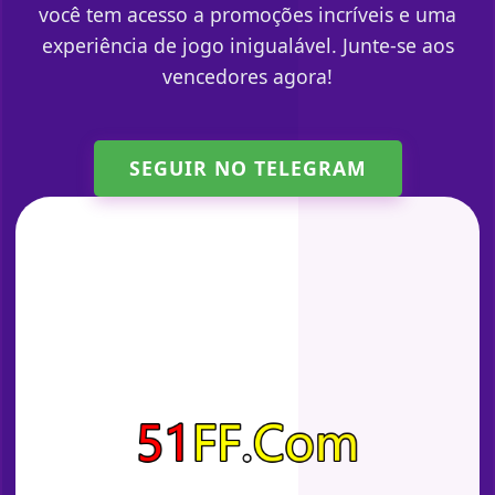
você tem acesso a promoções incríveis e uma
experiência de jogo inigualável. Junte-se aos
vencedores agora!
SEGUIR NO TELEGRAM