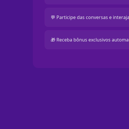
💬 Participe das conversas e interaj
🎁 Receba bônus exclusivos autom