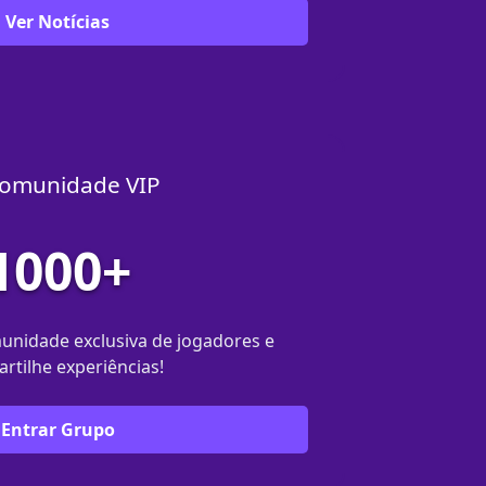
Ver Notícias
Comunidade VIP
1000+
unidade exclusiva de jogadores e
rtilhe experiências!
Entrar Grupo