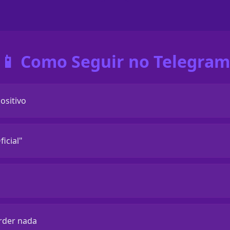
📱 Como Seguir no Telegram
ositivo
icial"
erder nada