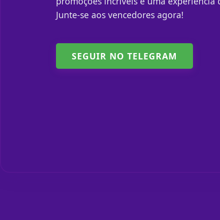
promoções incríveis e uma experiência d
Junte-se aos vencedores agora!
SEGUIR NO TELEGRAM