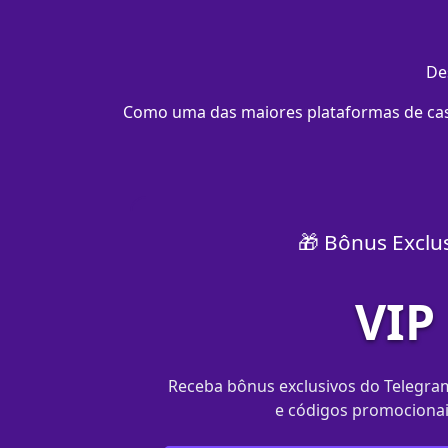
De
Como uma das maiores plataformas de cass
🎁 Bônus Exclu
VIP
Receba bônus exclusivos do Telegra
e códigos promocionai