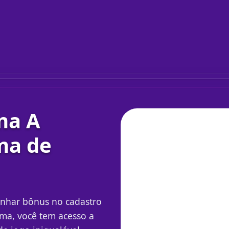
ma A
ma de
anhar bônus no cadastro
ma, você tem acesso a