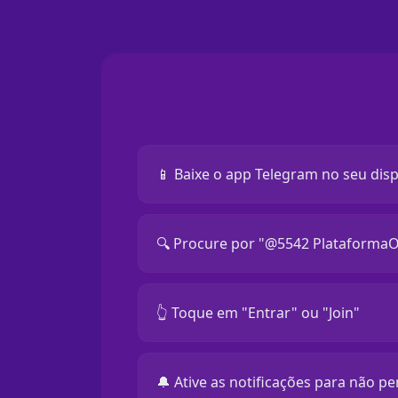
📱 Baixe o app Telegram no seu disp
🔍 Procure por "@5542 PlataformaOf
👆 Toque em "Entrar" ou "Join"
🔔 Ative as notificações para não p