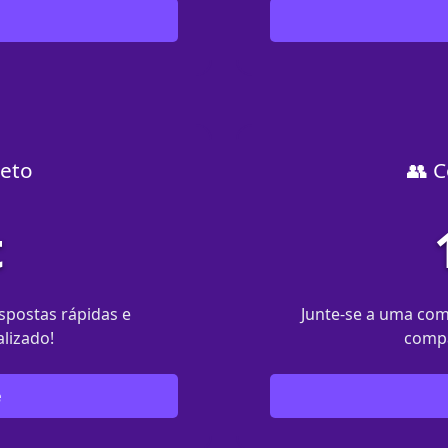
reto
👥 
t
espostas rápidas e
Junte-se a uma com
lizado!
compa
e