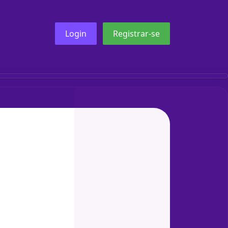
Login
Registrar-se