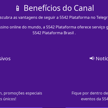
📱 Benefícios do Canal
scubra as vantagens de seguir a 5542 Plataforma no Teleg
ino online do mundo, a 5542 Plataforma oferece serviço 
5542 Plataforma Brasil .
sivos
📢 Notí
m, promoções especiais
Fique por dentro d
s únicos!
eventos da 55