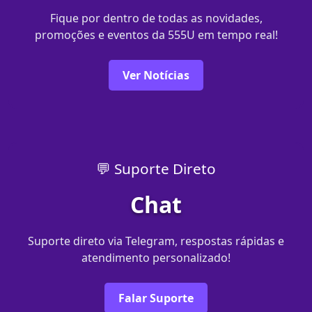
Fique por dentro de todas as novidades,
promoções e eventos da 555U em tempo real!
Ver Notícias
💬 Suporte Direto
Chat
Suporte direto via Telegram, respostas rápidas e
atendimento personalizado!
Falar Suporte