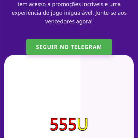
tem acesso a promoções incríveis e uma
experiência de jogo inigualável. Junte-se aos
vencedores agora!
SEGUIR NO TELEGRAM