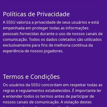
Políticas de Privacidade
A 555U valoriza a privacidade de seus usuários e está
empenhada em proteger todas as informações
pessoais fornecidas durante o uso de nossos canais de
comunicação. Todos os dados coletados são utilizados
exclusivamente para fins de melhoria contínua da
experiência de nossos jogadores.
Termos e Condições
Os usuários da 555U concordam em respeitar todas as
regras e regulamentos estabelecidos. É importante ler
e entender todos os termos antes de participar de
nossos canais de comunicação. A violação destes