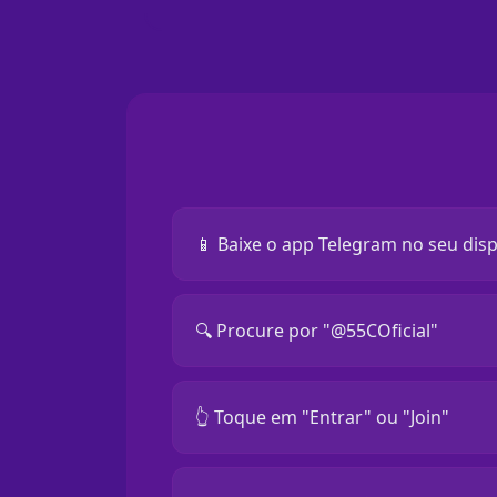
📱 Baixe o app Telegram no seu disp
🔍 Procure por "@55COficial"
👆 Toque em "Entrar" ou "Join"