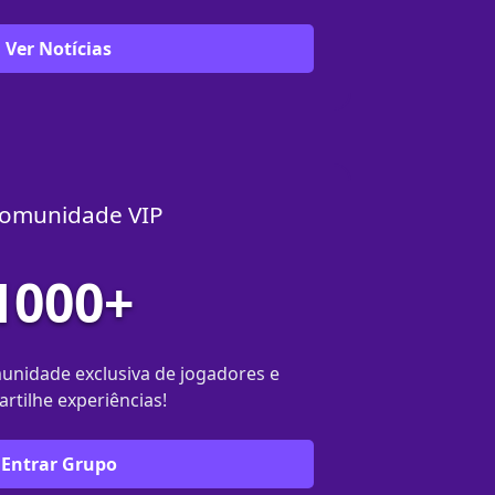
Ver Notícias
Comunidade VIP
1000+
unidade exclusiva de jogadores e
rtilhe experiências!
Entrar Grupo