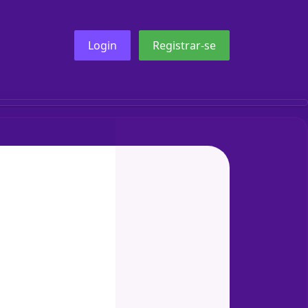
Login
Registrar-se