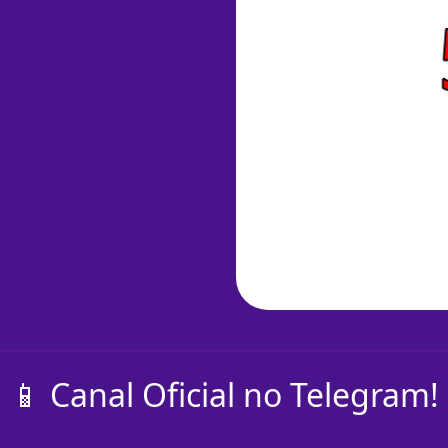
📱 Canal Oficial no Telegram!