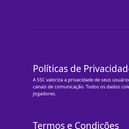
Políticas de Privacida
A 55C valoriza a privacidade de seus usuár
canais de comunicação. Todos os dados cole
jogadores.
Termos e Condições