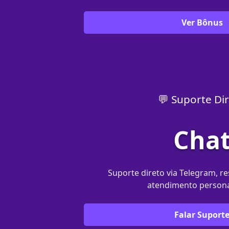
Ver Bônus
💬 Suporte Di
Cha
Suporte direto via Telegram, r
atendimento persona
Falar Suport