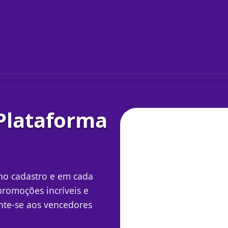
 Plataforma
no cadastro e em cada
promoções incríveis e
unte-se aos vencedores