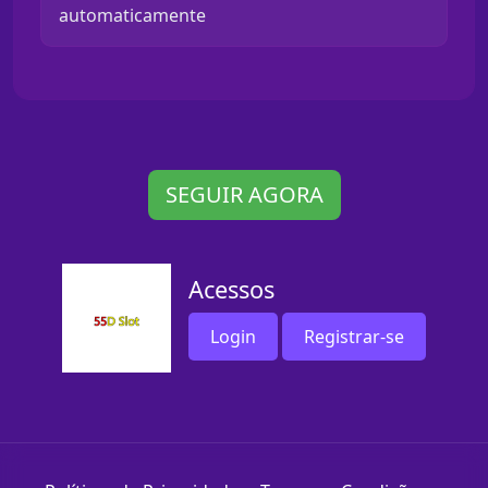
automaticamente
SEGUIR AGORA
Acessos
Login
Registrar-se