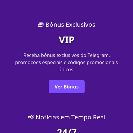
🎁 Bônus Exclusivos
VIP
Receba bônus exclusivos do Telegram,
promoções especiais e códigos promocionais
únicos!
Ver Bônus
📢 Notícias em Tempo Real
24/7