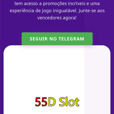
tem acesso a promoções incríveis e uma
experiência de jogo inigualável. Junte-se aos
vencedores agora!
SEGUIR NO TELEGRAM