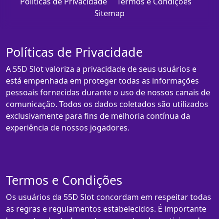
Políticas de Privacidade
Termos e Condições
Sitemap
Políticas de Privacidade
A 55D Slot valoriza a privacidade de seus usuários e
está empenhada em proteger todas as informações
pessoais fornecidas durante o uso de nossos canais de
comunicação. Todos os dados coletados são utilizados
exclusivamente para fins de melhoria contínua da
experiência de nossos jogadores.
Termos e Condições
Os usuários da 55D Slot concordam em respeitar todas
as regras e regulamentos estabelecidos. É importante