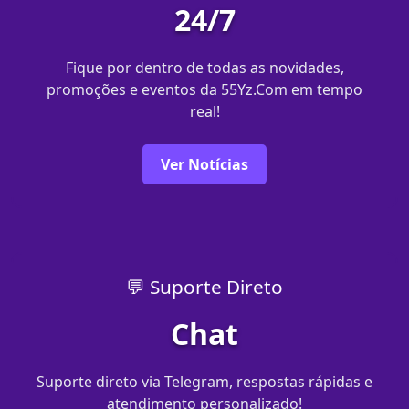
24/7
Fique por dentro de todas as novidades,
promoções e eventos da 55Yz.Com em tempo
real!
Ver Notícias
💬 Suporte Direto
Chat
Suporte direto via Telegram, respostas rápidas e
atendimento personalizado!