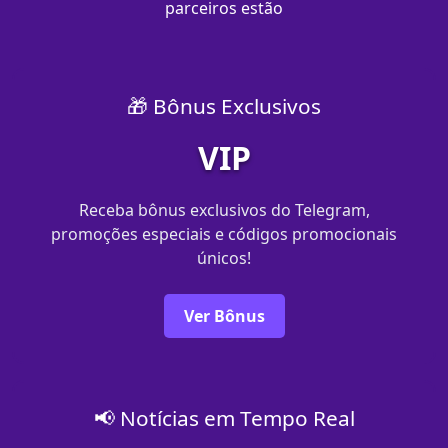
parceiros estão
🎁 Bônus Exclusivos
VIP
Receba bônus exclusivos do Telegram,
promoções especiais e códigos promocionais
únicos!
Ver Bônus
📢 Notícias em Tempo Real