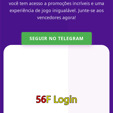
você tem acesso a promoções incríveis e uma
experiência de jogo inigualável. Junte-se aos
vencedores agora!
SEGUIR NO TELEGRAM