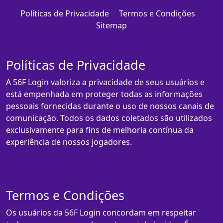
Políticas de Privacidade
Termos e Condições
Sitemap
Políticas de Privacidade
A 56F Login valoriza a privacidade de seus usuários e
está empenhada em proteger todas as informações
pessoais fornecidas durante o uso de nossos canais de
comunicação. Todos os dados coletados são utilizados
exclusivamente para fins de melhoria contínua da
experiência de nossos jogadores.
Termos e Condições
Os usuários da 56F Login concordam em respeitar