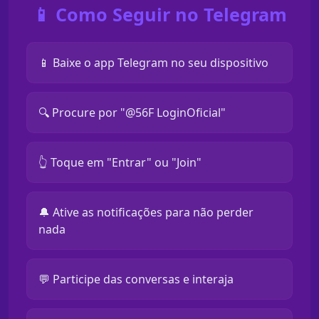
📱 Como Seguir no Telegram
📱 Baixe o app Telegram no seu dispositivo
🔍 Procure por "@56F LoginOficial"
👆 Toque em "Entrar" ou "Join"
🔔 Ative as notificações para não perder
nada
💬 Participe das conversas e interaja