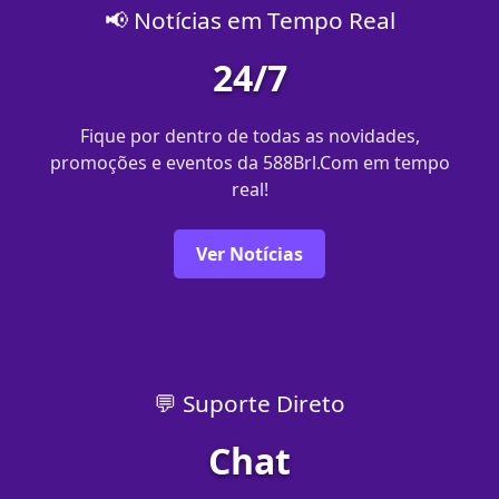
📢 Notícias em Tempo Real
24/7
Fique por dentro de todas as novidades,
promoções e eventos da 588Brl.Com em tempo
real!
Ver Notícias
💬 Suporte Direto
Chat