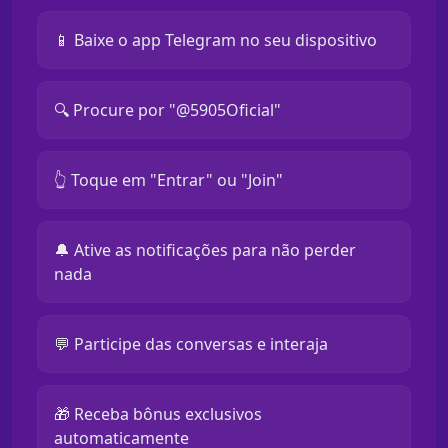
📱 Baixe o app Telegram no seu dispositivo
🔍 Procure por "@5905Oficial"
👆 Toque em "Entrar" ou "Join"
🔔 Ative as notificações para não perder
nada
💬 Participe das conversas e interaja
🎁 Receba bônus exclusivos
automaticamente