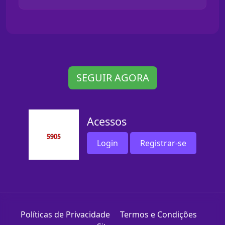
SEGUIR AGORA
Acessos
Login
Registrar-se
Políticas de Privacidade
Termos e Condições