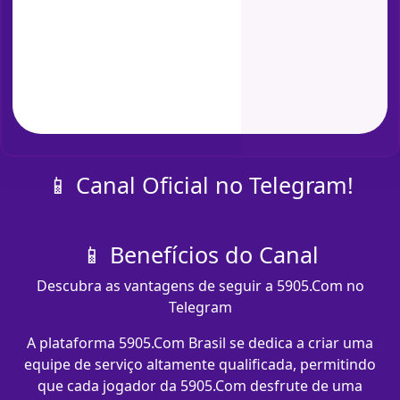
📱 Canal Oficial no Telegram!
📱 Benefícios do Canal
Descubra as vantagens de seguir a 5905.Com no
Telegram
A plataforma 5905.Com Brasil se dedica a criar uma
equipe de serviço altamente qualificada, permitindo
que cada jogador da 5905.Com desfrute de uma