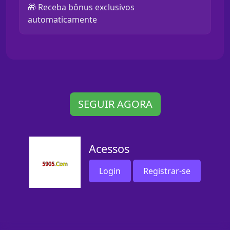
🎁 Receba bônus exclusivos
automaticamente
SEGUIR AGORA
Acessos
Login
Registrar-se