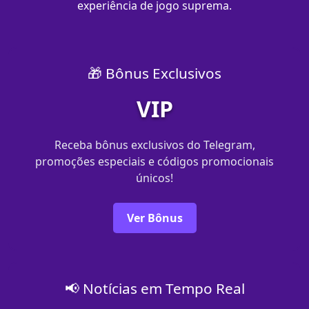
experiência de jogo suprema.
🎁 Bônus Exclusivos
VIP
Receba bônus exclusivos do Telegram,
promoções especiais e códigos promocionais
únicos!
Ver Bônus
📢 Notícias em Tempo Real