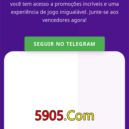
você tem acesso a promoções incríveis e uma
experiência de jogo inigualável. Junte-se aos
vencedores agora!
SEGUIR NO TELEGRAM