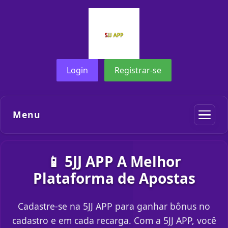
Login
Registrar-se
Menu
📱 5JJ APP A Melhor
Plataforma de Apostas
Cadastre-se na 5JJ APP para ganhar bônus no
cadastro e em cada recarga. Com a 5JJ APP, você