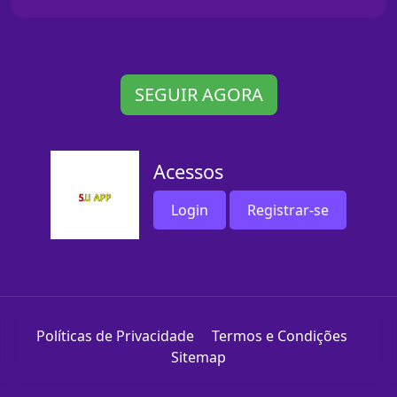
SEGUIR AGORA
Acessos
Login
Registrar-se
Políticas de Privacidade
Termos e Condições
Sitemap