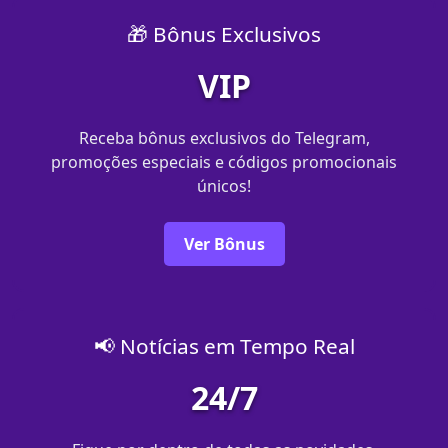
🎁 Bônus Exclusivos
VIP
Receba bônus exclusivos do Telegram,
promoções especiais e códigos promocionais
únicos!
Ver Bônus
📢 Notícias em Tempo Real
24/7