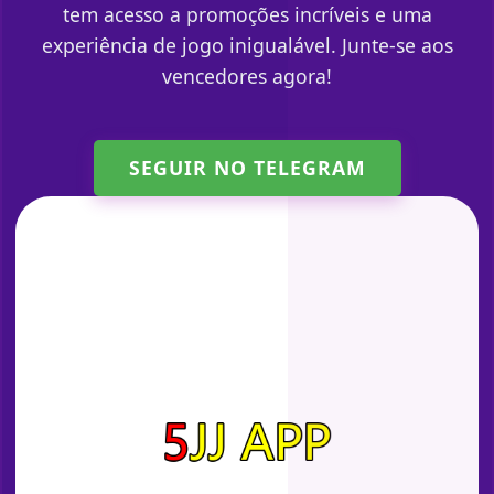
tem acesso a promoções incríveis e uma
experiência de jogo inigualável. Junte-se aos
vencedores agora!
SEGUIR NO TELEGRAM