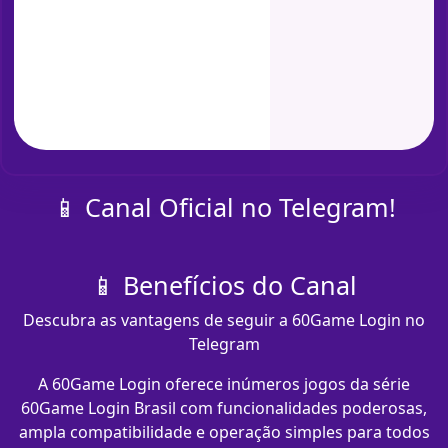
📱 Canal Oficial no Telegram!
📱 Benefícios do Canal
Descubra as vantagens de seguir a 60Game Login no
Telegram
A 60Game Login oferece inúmeros jogos da série
60Game Login Brasil com funcionalidades poderosas,
ampla compatibilidade e operação simples para todos