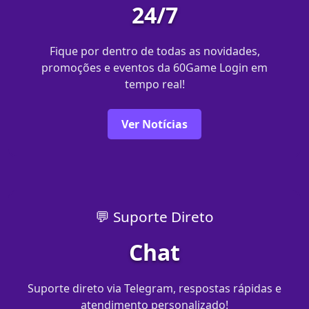
24/7
Fique por dentro de todas as novidades,
promoções e eventos da 60Game Login em
tempo real!
Ver Notícias
💬 Suporte Direto
Chat
Suporte direto via Telegram, respostas rápidas e
atendimento personalizado!