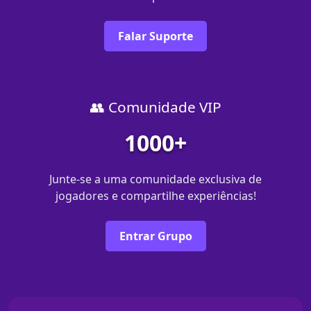
Falar Suporte
👥 Comunidade VIP
1000+
Junte-se a uma comunidade exclusiva de
jogadores e compartilhe experiências!
Entrar Grupo