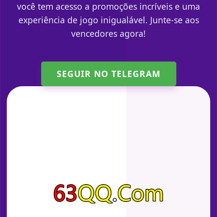
você tem acesso a promoções incríveis e uma
experiência de jogo inigualável. Junte-se aos
vencedores agora!
SEGUIR NO TELEGRAM