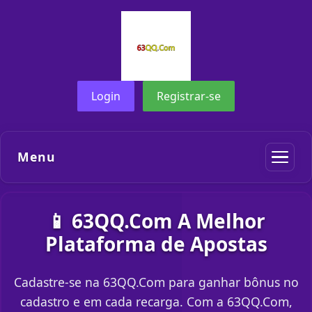
Login
Registrar-se
Menu
📱 63QQ.Com A Melhor
Plataforma de Apostas
Cadastre-se na 63QQ.Com para ganhar bônus no
cadastro e em cada recarga. Com a 63QQ.Com,