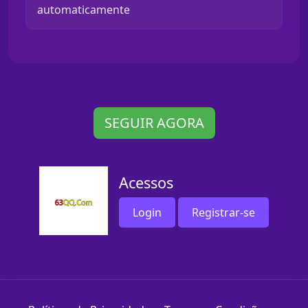
automaticamente
SEGUIR AGORA
Acessos
Login
Registrar-se