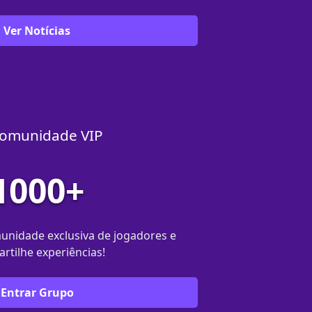
Ver Notícias
Comunidade VIP
1000+
unidade exclusiva de jogadores e
rtilhe experiências!
Entrar Grupo