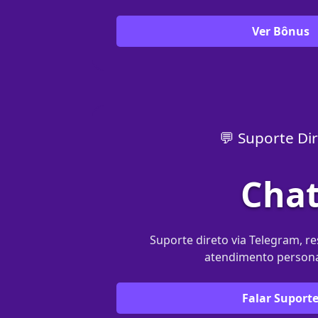
Ver Bônus
💬 Suporte Di
Cha
Suporte direto via Telegram, r
atendimento persona
Falar Suport