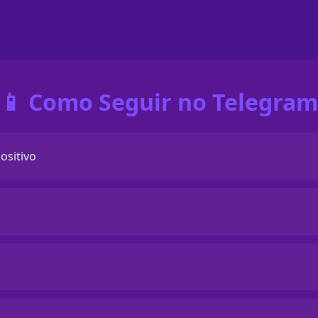
📱 Como Seguir no Telegram
ositivo