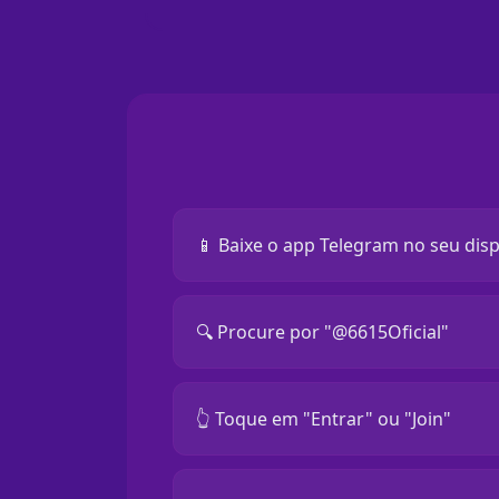
📱 Baixe o app Telegram no seu disp
🔍 Procure por "@6615Oficial"
👆 Toque em "Entrar" ou "Join"