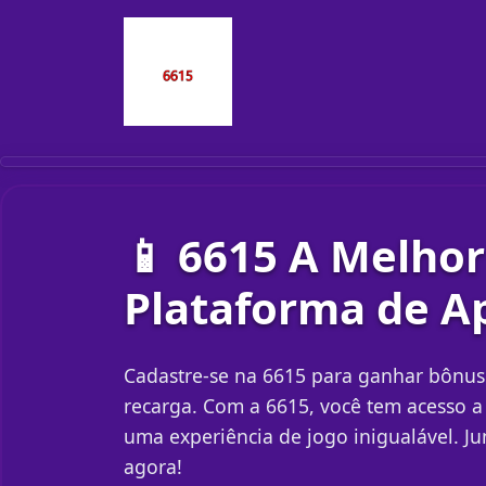
📱 6615 A Melhor
Plataforma de A
Cadastre-se na 6615 para ganhar bônus
recarga. Com a 6615, você tem acesso a
uma experiência de jogo inigualável. J
agora!