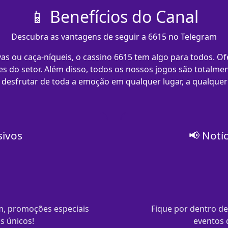
📱 Benefícios do Canal
Descubra as vantagens de seguir a 6615 no Telegram
vas ou caça-níqueis, o cassino 6615 tem algo para todos. O
s do setor. Além disso, todos os nossos jogos são totalmen
 desfrutar de toda a emoção em qualquer lugar, a qualquer 
sivos
📢 Notí
m, promoções especiais
Fique por dentro d
s únicos!
eventos 