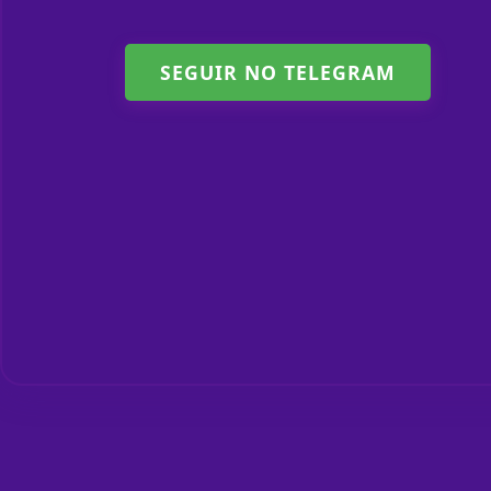
SEGUIR NO TELEGRAM