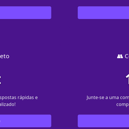
reto
👥 
t
espostas rápidas e
Junte-se a uma com
lizado!
compa
e