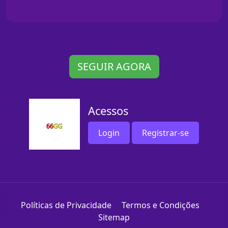
SEGUIR AGORA
Acessos
Login
Registrar-se
Políticas de Privacidade
Termos e Condições
Sitemap