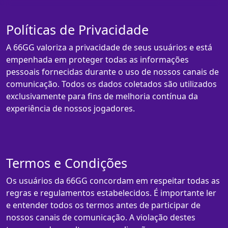
Políticas de Privacidade
A 66GG valoriza a privacidade de seus usuários e está
empenhada em proteger todas as informações
pessoais fornecidas durante o uso de nossos canais de
comunicação. Todos os dados coletados são utilizados
exclusivamente para fins de melhoria contínua da
experiência de nossos jogadores.
Termos e Condições
Os usuários da 66GG concordam em respeitar todas as
regras e regulamentos estabelecidos. É importante ler
e entender todos os termos antes de participar de
nossos canais de comunicação. A violação destes