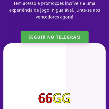
tem acesso a promoções incríveis e uma
experiência de jogo inigualável. Junte-se aos
vencedores agora!
SEGUIR NO TELEGRAM