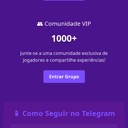
👥 Comunidade VIP
1000+
Junte-se a uma comunidade exclusiva de
jogadores e compartilhe experiências!
Entrar Grupo
📱 Como Seguir no Telegram