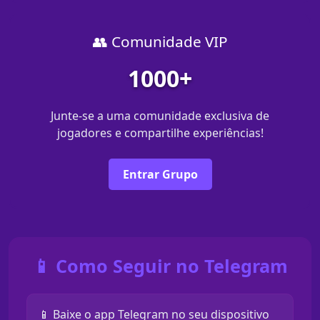
👥 Comunidade VIP
1000+
Junte-se a uma comunidade exclusiva de
jogadores e compartilhe experiências!
Entrar Grupo
📱 Como Seguir no Telegram
📱 Baixe o app Telegram no seu dispositivo