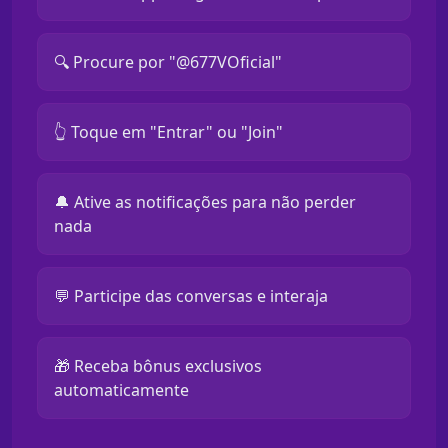
🔍 Procure por "@677VOficial"
👆 Toque em "Entrar" ou "Join"
🔔 Ative as notificações para não perder
nada
💬 Participe das conversas e interaja
🎁 Receba bônus exclusivos
automaticamente