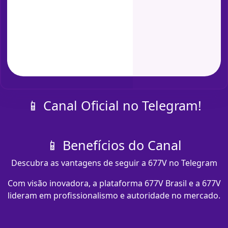
📱 Canal Oficial no Telegram!
📱 Benefícios do Canal
Descubra as vantagens de seguir a 677V no Telegram
Com visão inovadora, a plataforma 677V Brasil e a 677V
lideram em profissionalismo e autoridade no mercado.