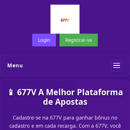
Login
Registrar-se
Menu
📱 677V A Melhor Plataforma
de Apostas
Cadastre-se na 677V para ganhar bônus no
cadastro e em cada recarga. Com a 677V, você