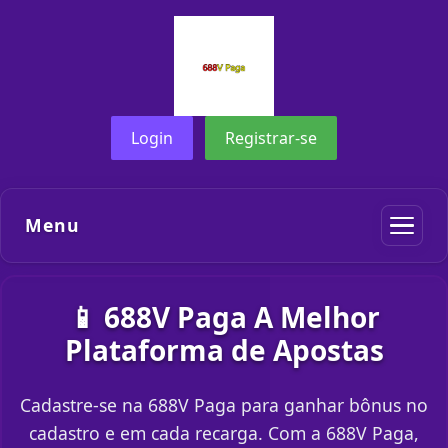
Login
Registrar-se
Menu
📱 688V Paga A Melhor
Plataforma de Apostas
Cadastre-se na 688V Paga para ganhar bônus no
cadastro e em cada recarga. Com a 688V Paga,