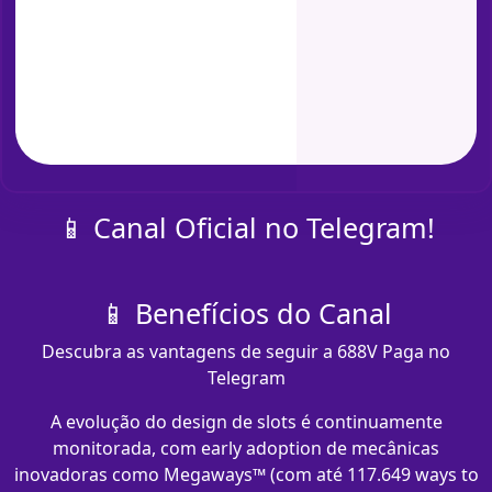
📱 Canal Oficial no Telegram!
📱 Benefícios do Canal
Descubra as vantagens de seguir a 688V Paga no
Telegram
A evolução do design de slots é continuamente
monitorada, com early adoption de mecânicas
inovadoras como Megaways™ (com até 117.649 ways to