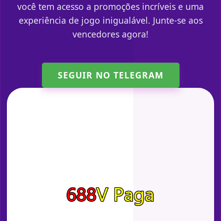
você tem acesso a promoções incríveis e uma
experiência de jogo inigualável. Junte-se aos
vencedores agora!
SEGUIR NO TELEGRAM