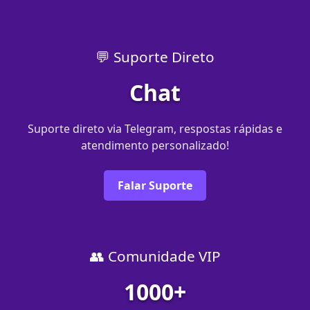
💬 Suporte Direto
Chat
Suporte direto via Telegram, respostas rápidas e
atendimento personalizado!
Falar Suporte
👥 Comunidade VIP
1000+