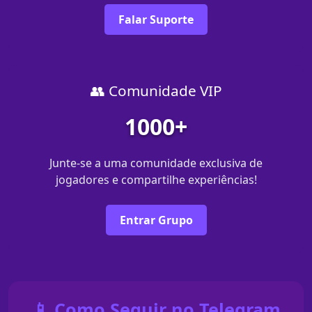
Falar Suporte
👥 Comunidade VIP
1000+
Junte-se a uma comunidade exclusiva de
jogadores e compartilhe experiências!
Entrar Grupo
📱 Como Seguir no Telegram