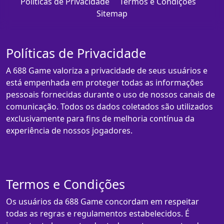
Políticas de Privacidade
Termos e Condições
Sitemap
Políticas de Privacidade
A 688 Game valoriza a privacidade de seus usuários e
está empenhada em proteger todas as informações
pessoais fornecidas durante o uso de nossos canais de
comunicação. Todos os dados coletados são utilizados
exclusivamente para fins de melhoria contínua da
experiência de nossos jogadores.
Termos e Condições
Os usuários da 688 Game concordam em respeitar
todas as regras e regulamentos estabelecidos. É