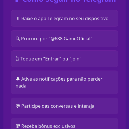
📱 Baixe o app Telegram no seu dispositivo
🔍 Procure por "@688 GameOficial"
👆 Toque em "Entrar" ou "Join"
🔔 Ative as notificações para não perder
nada
💬 Participe das conversas e interaja
🎁 Receba bônus exclusivos