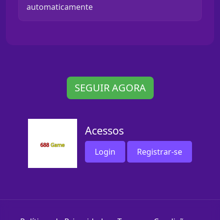
automaticamente
SEGUIR AGORA
Acessos
Login
Registrar-se