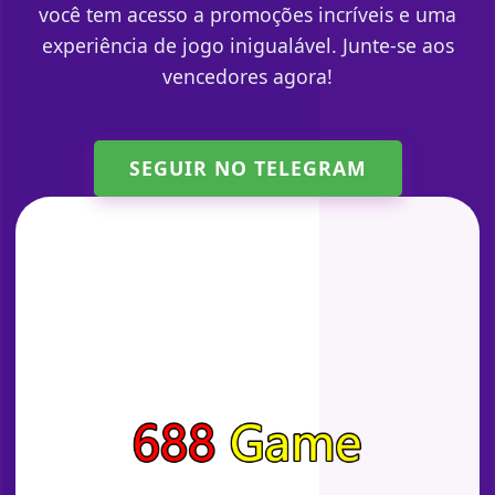
você tem acesso a promoções incríveis e uma
experiência de jogo inigualável. Junte-se aos
vencedores agora!
SEGUIR NO TELEGRAM