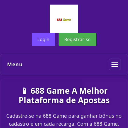
Login
Registrar-se
Menu
📱 688 Game A Melhor
Plataforma de Apostas
Cadastre-se na 688 Game para ganhar bônus no
cadastro e em cada recarga. Com a 688 Game,