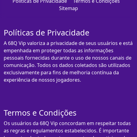
Políticas de Privacidade
Termos e Condições
Sitemap
Políticas de Privacidade
A 68Q Vip valoriza a privacidade de seus usuários e está
empenhada em proteger todas as informações
pessoais fornecidas durante o uso de nossos canais de
comunicação. Todos os dados coletados são utilizados
exclusivamente para fins de melhoria contínua da
experiência de nossos jogadores.
Termos e Condições
Os usuários da 68Q Vip concordam em respeitar todas
as regras e regulamentos estabelecidos. É importante