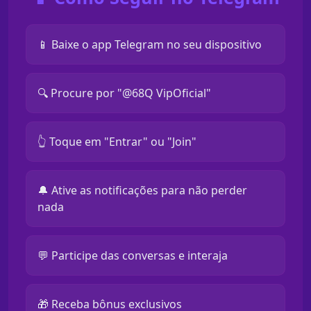
📱 Baixe o app Telegram no seu dispositivo
🔍 Procure por "@68Q VipOficial"
👆 Toque em "Entrar" ou "Join"
🔔 Ative as notificações para não perder
nada
💬 Participe das conversas e interaja
🎁 Receba bônus exclusivos