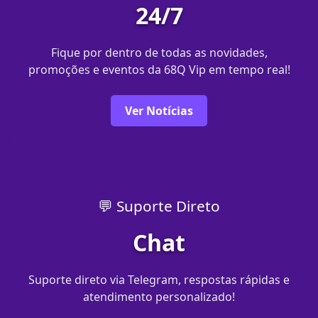
24/7
Fique por dentro de todas as novidades,
promoções e eventos da 68Q Vip em tempo real!
Ver Notícias
💬 Suporte Direto
Chat
Suporte direto via Telegram, respostas rápidas e
atendimento personalizado!