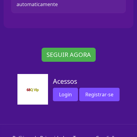
automaticamente
SEGUIR AGORA
Acessos
Login
Registrar-se