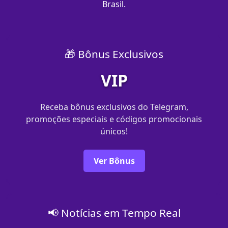
Brasil.
🎁 Bônus Exclusivos
VIP
Receba bônus exclusivos do Telegram,
promoções especiais e códigos promocionais
únicos!
Ver Bônus
📢 Notícias em Tempo Real