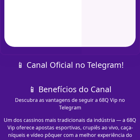
📱 Canal Oficial no Telegram!
📱 Benefícios do Canal
Descubra as vantagens de seguir a 68Q Vip no
Telegram
Um dos cassinos mais tradicionais da indústria — a 68Q
Vip oferece apostas esportivas, crupiês ao vivo, caça-
níqueis e vídeo pôquer com a melhor experiência do