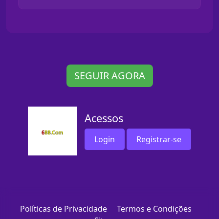
SEGUIR AGORA
Acessos
Login
Registrar-se
Políticas de Privacidade
Termos e Condições