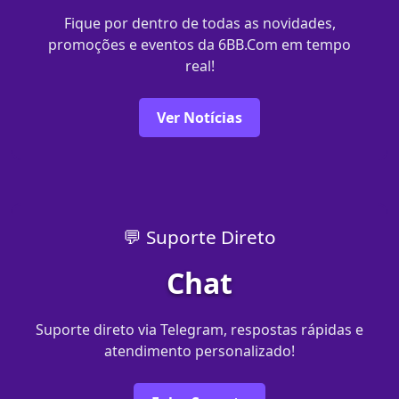
Fique por dentro de todas as novidades,
promoções e eventos da 6BB.Com em tempo
real!
Ver Notícias
💬 Suporte Direto
Chat
Suporte direto via Telegram, respostas rápidas e
atendimento personalizado!