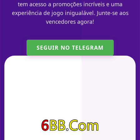
tem acesso a promoções incríveis e uma
experiência de jogo inigualável. Junte-se aos
vencedores agora!
SEGUIR NO TELEGRAM