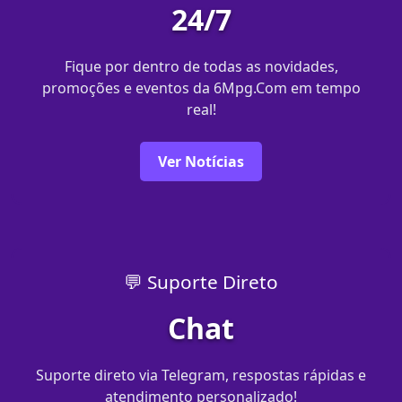
24/7
Fique por dentro de todas as novidades,
promoções e eventos da 6Mpg.Com em tempo
real!
Ver Notícias
💬 Suporte Direto
Chat
Suporte direto via Telegram, respostas rápidas e
atendimento personalizado!