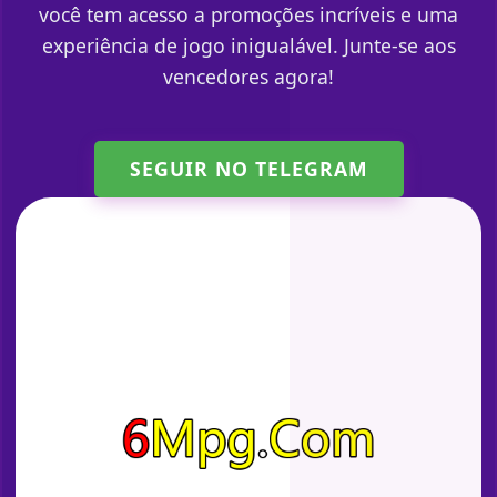
você tem acesso a promoções incríveis e uma
experiência de jogo inigualável. Junte-se aos
vencedores agora!
SEGUIR NO TELEGRAM