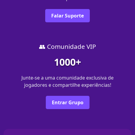
Falar Suporte
👥 Comunidade VIP
1000+
Junte-se a uma comunidade exclusiva de
jogadores e compartilhe experiências!
Entrar Grupo