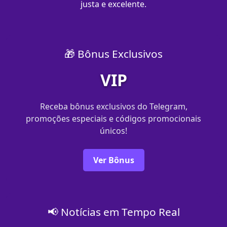
justa e excelente.
🎁 Bônus Exclusivos
VIP
Receba bônus exclusivos do Telegram,
promoções especiais e códigos promocionais
únicos!
Ver Bônus
📢 Notícias em Tempo Real