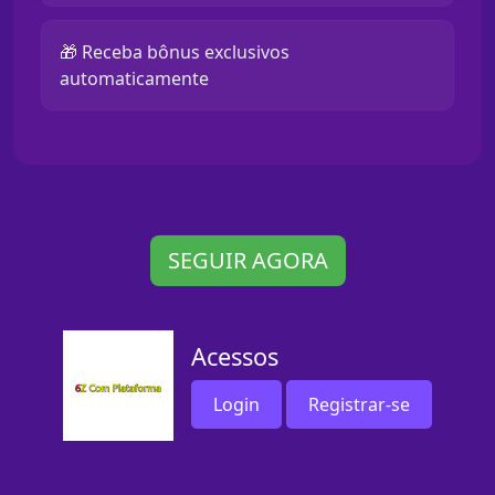
🎁 Receba bônus exclusivos
automaticamente
SEGUIR AGORA
Acessos
Login
Registrar-se