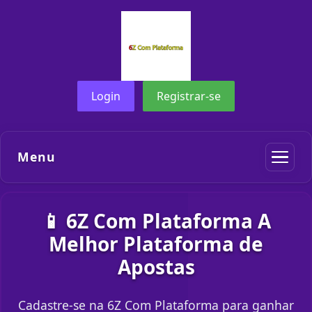
Login
Registrar-se
Menu
📱 6Z Com Plataforma A
Melhor Plataforma de
Apostas
Cadastre-se na 6Z Com Plataforma para ganhar