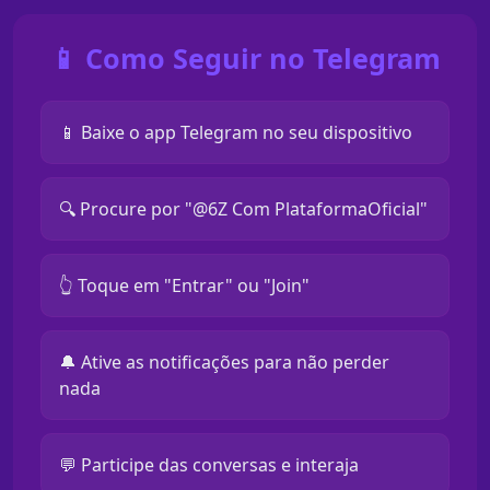
📱 Como Seguir no Telegram
📱 Baixe o app Telegram no seu dispositivo
🔍 Procure por "@6Z Com PlataformaOficial"
👆 Toque em "Entrar" ou "Join"
🔔 Ative as notificações para não perder
nada
💬 Participe das conversas e interaja