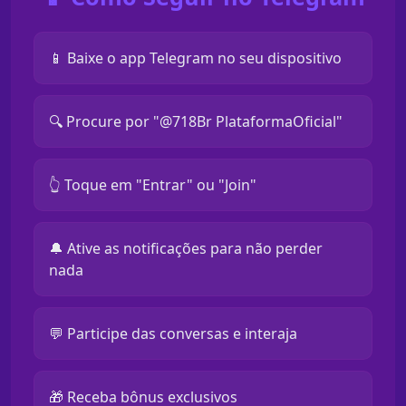
📱 Baixe o app Telegram no seu dispositivo
🔍 Procure por "@718Br PlataformaOficial"
👆 Toque em "Entrar" ou "Join"
🔔 Ative as notificações para não perder
nada
💬 Participe das conversas e interaja
🎁 Receba bônus exclusivos