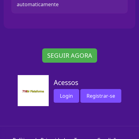
automaticamente
SEGUIR AGORA
Acessos
Login
Registrar-se