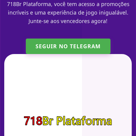
718Br Plataforma, você tem acesso a promoções
incríveis e uma experiência de jogo inigualável.
Junte-se aos vencedores agora!
SEGUIR NO TELEGRAM