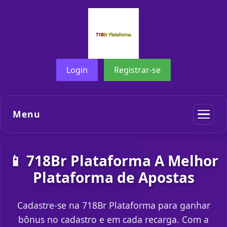
Login
Registrar-se
Menu
📱 718Br Plataforma A Melhor
Plataforma de Apostas
Cadastre-se na 718Br Plataforma para ganhar
bônus no cadastro e em cada recarga. Com a