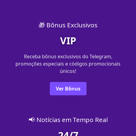
🎁 Bônus Exclusivos
VIP
Receba bônus exclusivos do Telegram,
promoções especiais e códigos promocionais
únicos!
Ver Bônus
📢 Notícias em Tempo Real
24/7