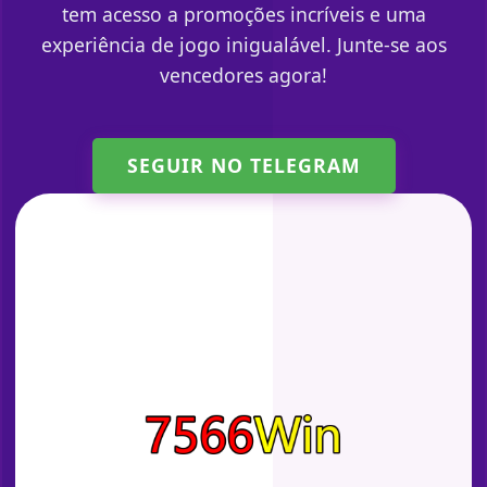
tem acesso a promoções incríveis e uma
experiência de jogo inigualável. Junte-se aos
vencedores agora!
SEGUIR NO TELEGRAM