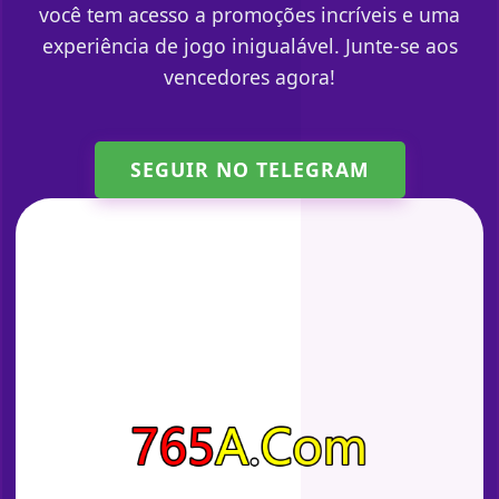
você tem acesso a promoções incríveis e uma
experiência de jogo inigualável. Junte-se aos
vencedores agora!
SEGUIR NO TELEGRAM