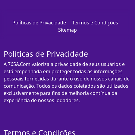
Políticas de Privacidade
Termos e Condições
Sitemap
Políticas de Privacidade
A 765A.Com valoriza a privacidade de seus usuários e
está empenhada em proteger todas as informações
pessoais fornecidas durante o uso de nossos canais de
comunicação. Todos os dados coletados são utilizados
exclusivamente para fins de melhoria contínua da
experiência de nossos jogadores.
Termos e Condições