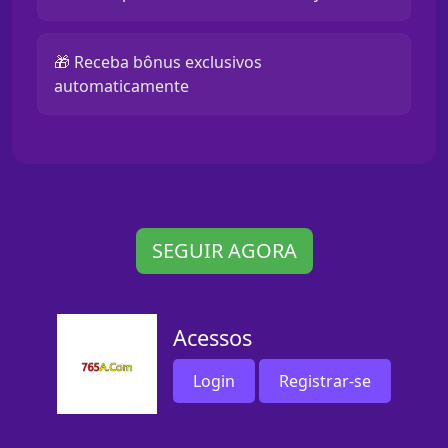
🎁 Receba bônus exclusivos
automaticamente
SEGUIR AGORA
Acessos
Login
Registrar-se