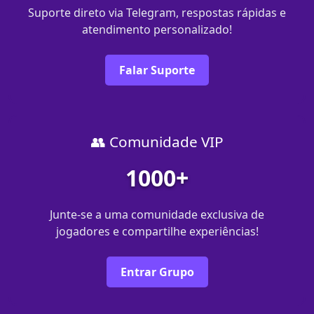
Suporte direto via Telegram, respostas rápidas e
atendimento personalizado!
Falar Suporte
👥 Comunidade VIP
1000+
Junte-se a uma comunidade exclusiva de
jogadores e compartilhe experiências!
Entrar Grupo