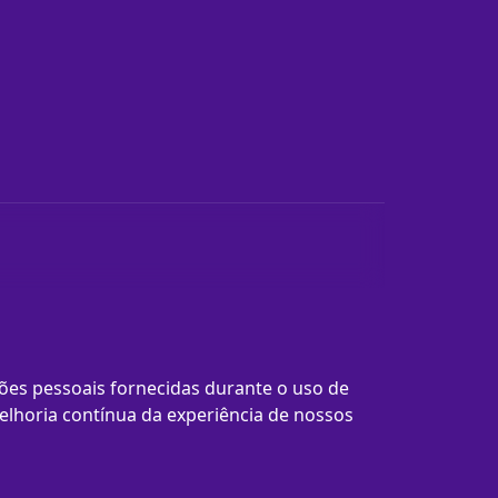
ões pessoais fornecidas durante o uso de
elhoria contínua da experiência de nossos