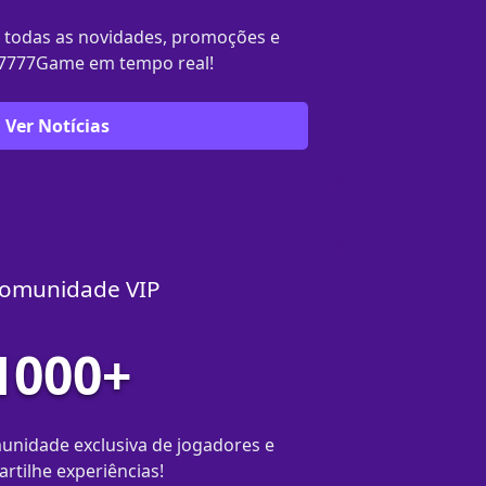
e todas as novidades, promoções e
 7777Game em tempo real!
Ver Notícias
Comunidade VIP
1000+
unidade exclusiva de jogadores e
rtilhe experiências!