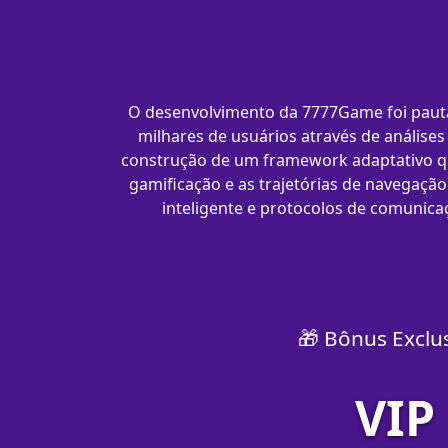
O desenvolvimento da 7777Game foi paut
milhares de usuários através de análise
construção de um framework adaptativo qu
gamificação e as trajetórias de navegaçã
inteligente e protocolos de comunic
🎁 Bônus Exclu
VIP