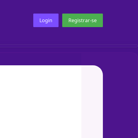
Login
Registrar-se