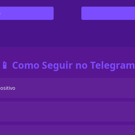
e
📱 Como Seguir no Telegram
ositivo