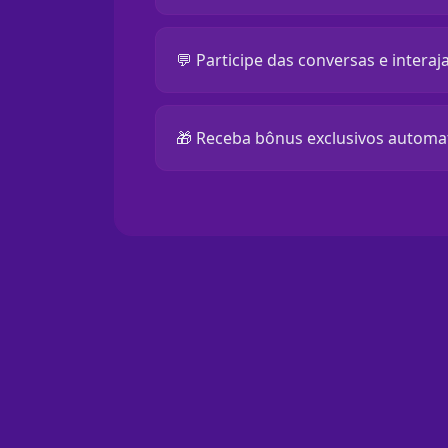
💬 Participe das conversas e interaj
🎁 Receba bônus exclusivos autom