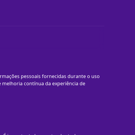
ormações pessoais fornecidas durante o uso
e melhoria contínua da experiência de