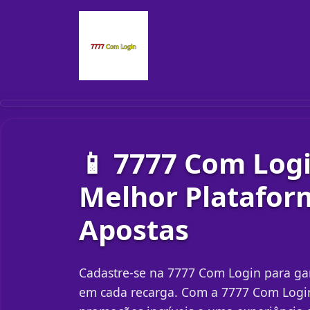
📱 7777 Com Log
Melhor Platafor
Apostas
Cadastre-se na 7777 Com Login para ga
em cada recarga. Com a 7777 Com Login