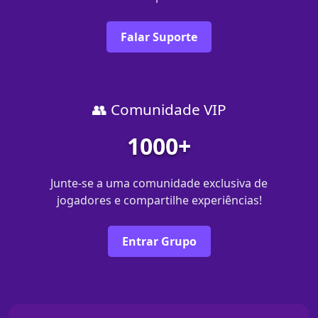
Falar Suporte
👥 Comunidade VIP
1000+
Junte-se a uma comunidade exclusiva de
jogadores e compartilhe experiências!
Entrar Grupo