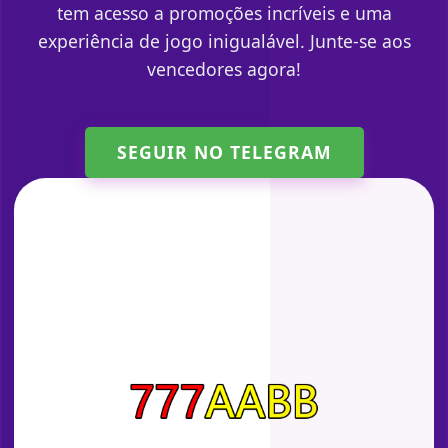
tem acesso a promoções incríveis e uma
experiência de jogo inigualável. Junte-se aos
vencedores agora!
SEGUIR NO TELEGRAM