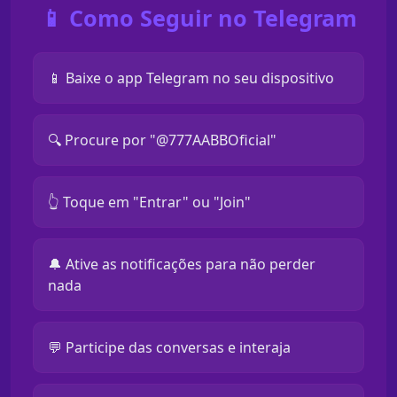
📱 Como Seguir no Telegram
📱 Baixe o app Telegram no seu dispositivo
🔍 Procure por "@777AABBOficial"
👆 Toque em "Entrar" ou "Join"
🔔 Ative as notificações para não perder
nada
💬 Participe das conversas e interaja