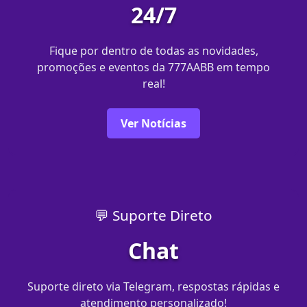
24/7
Fique por dentro de todas as novidades,
promoções e eventos da 777AABB em tempo
real!
Ver Notícias
💬 Suporte Direto
Chat
Suporte direto via Telegram, respostas rápidas e
atendimento personalizado!