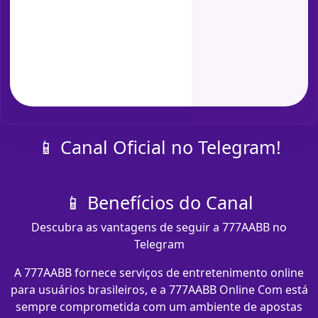
📱 Canal Oficial no Telegram!
📱 Benefícios do Canal
Descubra as vantagens de seguir a 777AABB no
Telegram
A 777AABB fornece serviços de entretenimento online
para usuários brasileiros, e a 777AABB Online Com está
sempre comprometida com um ambiente de apostas