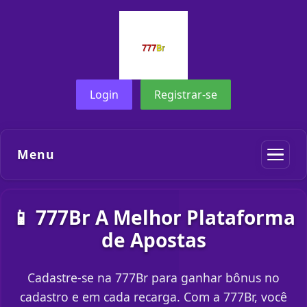
Login
Registrar-se
Menu
📱 777Br A Melhor Plataforma
de Apostas
Cadastre-se na 777Br para ganhar bônus no
cadastro e em cada recarga. Com a 777Br, você