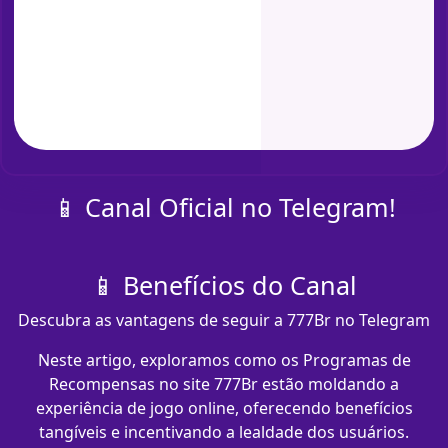
📱 Canal Oficial no Telegram!
📱 Benefícios do Canal
Descubra as vantagens de seguir a 777Br no Telegram
Neste artigo, exploramos como os Programas de
Recompensas no site 777Br estão moldando a
experiência de jogo online, oferecendo benefícios
tangíveis e incentivando a lealdade dos usuários.