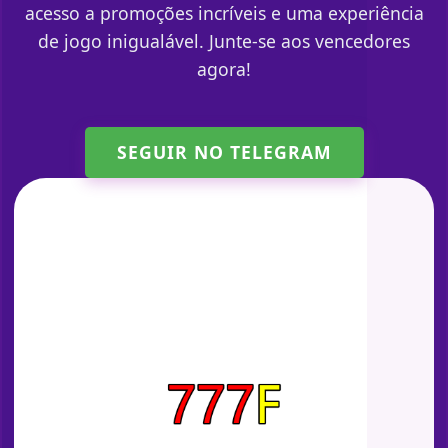
acesso a promoções incríveis e uma experiência
de jogo inigualável. Junte-se aos vencedores
agora!
SEGUIR NO TELEGRAM