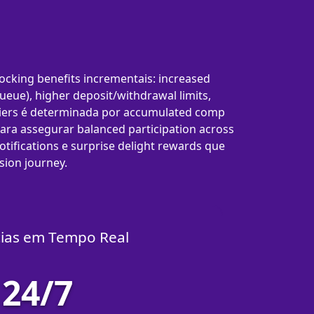
ocking benefits incrementais: increased
eue), higher deposit/withdrawal limits,
e tiers é determinada por accumulated comp
ara assegurar balanced participation across
tifications e surprise delight rewards que
ion journey.
cias em Tempo Real
24/7