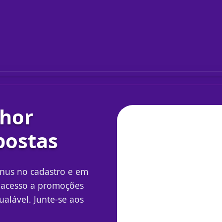
lhor
postas
nus no cadastro e em
 acesso a promoções
ualável. Junte-se aos