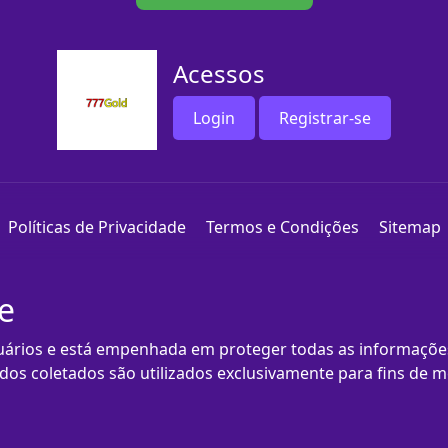
Acessos
Login
Registrar-se
Políticas de Privacidade
Termos e Condições
Sitemap
de
suários e está empenhada em proteger todas as informaçõe
os coletados são utilizados exclusivamente para fins de m