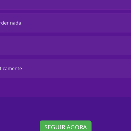
erder nada
a
aticamente
SEGUIR AGORA