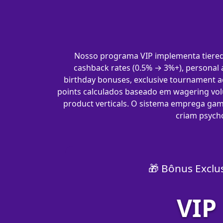
Nosso programa VIP implementa tiered l
cashback rates (0.5% → 3%+), personal 
birthday bonuses, exclusive tournament ac
points calculados baseado em wagering volu
product verticals. O sistema emprega gami
criam psych
🎁 Bônus Exclu
VIP