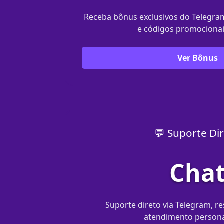
Receba bônus exclusivos do Telegra
e códigos promocionai
Ver Bônus
💬 Suporte Di
Cha
Suporte direto via Telegram, r
atendimento persona