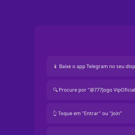
📱 Baixe o app Telegram no seu disp
🔍 Procure por "@777Jogo VipOficia
👆 Toque em "Entrar" ou "Join"