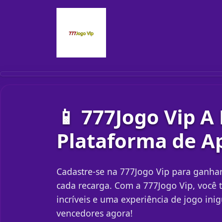
📱 777Jogo Vip A
Plataforma de A
Cadastre-se na 777Jogo Vip para ganha
cada recarga. Com a 777Jogo Vip, você
incríveis e uma experiência de jogo inig
vencedores agora!