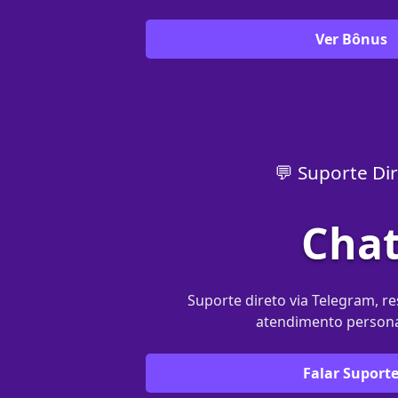
Ver Bônus
💬 Suporte Di
Cha
Suporte direto via Telegram, r
atendimento persona
Falar Suport