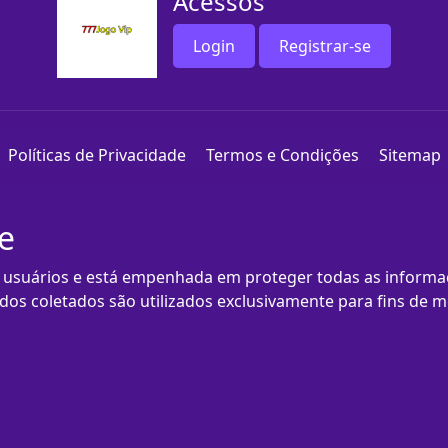
Acessos
Login
Registrar-se
Políticas de Privacidade
Termos e Condições
Sitemap
de
us usuários e está empenhada em proteger todas as informa
os coletados são utilizados exclusivamente para fins de m