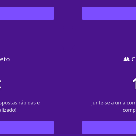
reto
👥 
t
espostas rápidas e
Junte-se a uma com
lizado!
compa
e