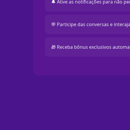
🔔 Ative as notificações para não p
💬 Participe das conversas e interaj
🎁 Receba bônus exclusivos autom