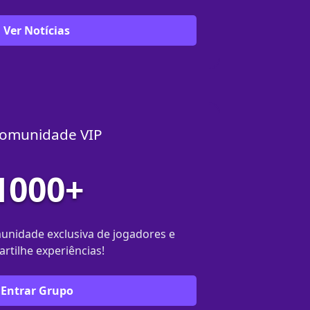
Ver Notícias
Comunidade VIP
1000+
unidade exclusiva de jogadores e
rtilhe experiências!
Entrar Grupo