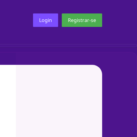
Login
Registrar-se