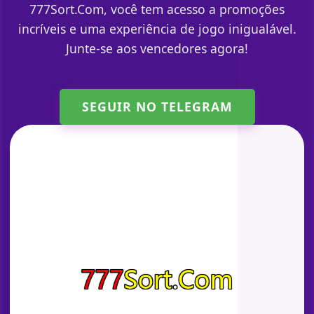
777Sort.Com, você tem acesso a promoções
incríveis e uma experiência de jogo inigualável.
Junte-se aos vencedores agora!
SEGUIR NO TELEGRAM