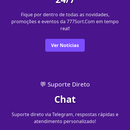
Fique por dentro de todas as novidades,
promoções e eventos da 777Sort.Com em tempo
real!
Ver Notícias
💬 Suporte Direto
Chat
Suporte direto via Telegram, respostas rápidas e
atendimento personalizado!