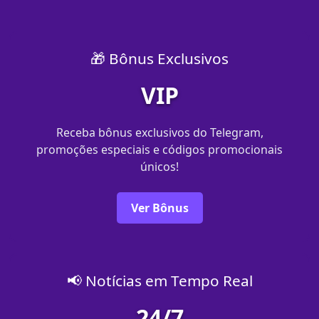
🎁 Bônus Exclusivos
VIP
Receba bônus exclusivos do Telegram,
promoções especiais e códigos promocionais
únicos!
Ver Bônus
📢 Notícias em Tempo Real
24/7