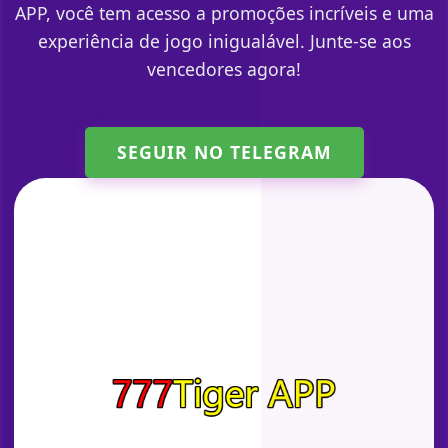
APP, você tem acesso a promoções incríveis e uma
experiência de jogo inigualável. Junte-se aos
vencedores agora!
SEGUIR NO TELEGRAM