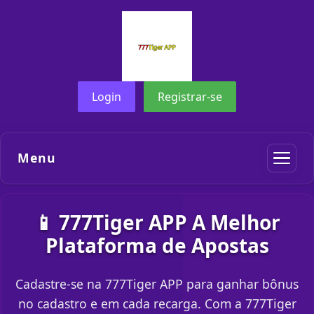
Login
Registrar-se
Menu
📱 777Tiger APP A Melhor
Plataforma de Apostas
Cadastre-se na 777Tiger APP para ganhar bônus
no cadastro e em cada recarga. Com a 777Tiger