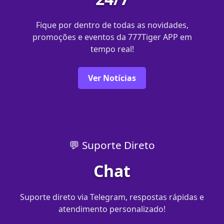
Fique por dentro de todas as novidades,
promoções e eventos da 777Tiger APP em
tempo real!
Ver Notícias
💬 Suporte Direto
Chat
Suporte direto via Telegram, respostas rápidas e
atendimento personalizado!