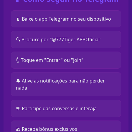
📱 Baixe o app Telegram no seu dispositivo
🔍 Procure por "@777Tiger APPOficial"
👆 Toque em "Entrar" ou "Join"
🔔 Ative as notificações para não perder
nada
💬 Participe das conversas e interaja
🎁 Receba bônus exclusivos