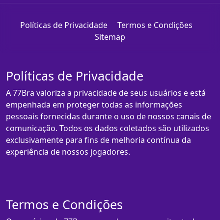
Políticas de Privacidade
Termos e Condições
Sitemap
Políticas de Privacidade
A 77Bra valoriza a privacidade de seus usuários e está
empenhada em proteger todas as informações
pessoais fornecidas durante o uso de nossos canais de
comunicação. Todos os dados coletados são utilizados
exclusivamente para fins de melhoria contínua da
experiência de nossos jogadores.
Termos e Condições