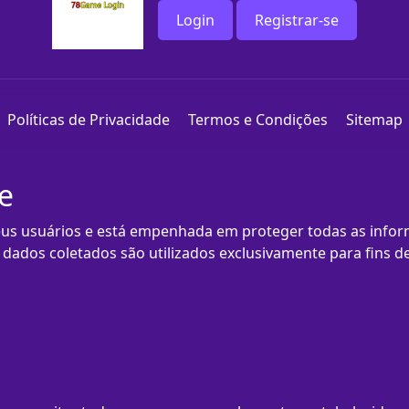
Login
Registrar-se
Políticas de Privacidade
Termos e Condições
Sitemap
de
seus usuários e está empenhada em proteger todas as infor
dados coletados são utilizados exclusivamente para fins d