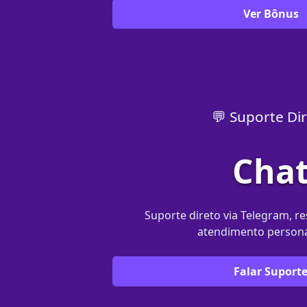
Ver Bônus
💬 Suporte Di
Cha
Suporte direto via Telegram, r
atendimento persona
Falar Suport