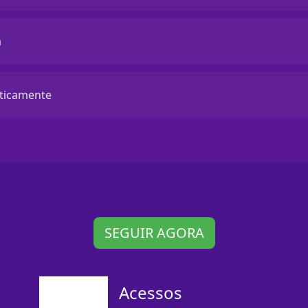
a
aticamente
SEGUIR AGORA
Acessos