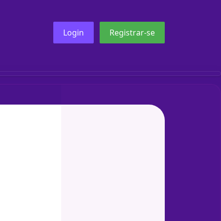
Login
Registrar-se