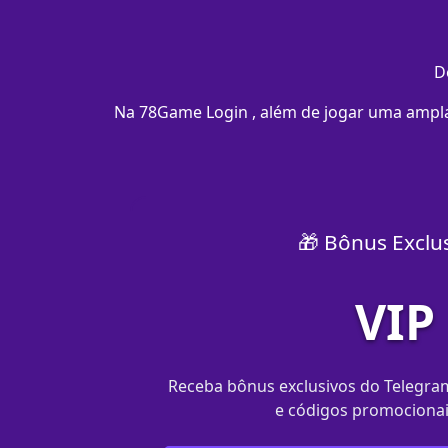
D
Na 78Game Login , além de jogar uma ampla 
🎁 Bônus Exclu
VIP
Receba bônus exclusivos do Telegra
e códigos promocionai