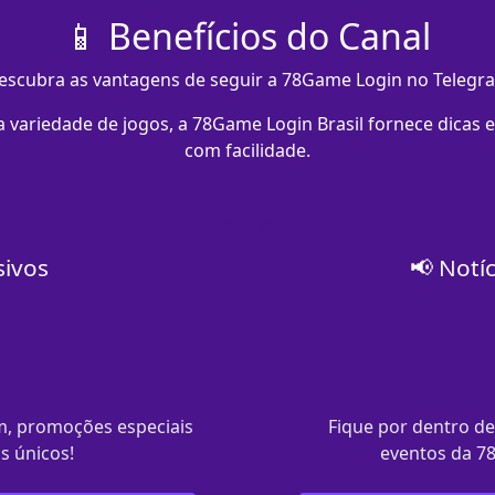
📱 Benefícios do Canal
escubra as vantagens de seguir a 78Game Login no Telegr
variedade de jogos, a 78Game Login Brasil fornece dicas e
com facilidade.
sivos
📢 Notí
m, promoções especiais
Fique por dentro d
s únicos!
eventos da 7