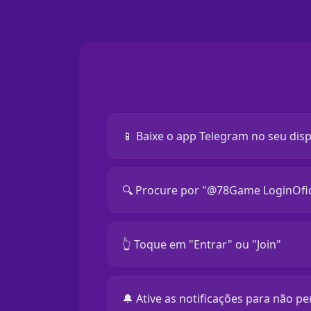
📱 Baixe o app Telegram no seu disp
🔍 Procure por "@78Game LoginOfic
👆 Toque em "Entrar" ou "Join"
🔔 Ative as notificações para não p