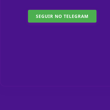
SEGUIR NO TELEGRAM